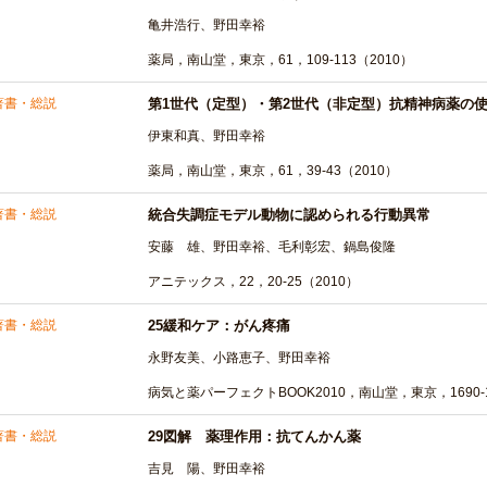
亀井浩行、野田幸裕
薬局，南山堂，東京，61，109-113（2010）
著書・総説
第1世代（定型）・第2世代（非定型）抗精神病薬の
伊東和真、野田幸裕
薬局，南山堂，東京，61，39-43（2010）
著書・総説
統合失調症モデル動物に認められる行動異常
安藤 雄、野田幸裕、毛利彰宏、鍋島俊隆
アニテックス，22，20-25（2010）
著書・総説
25緩和ケア：がん疼痛
永野友美、小路恵子、野田幸裕
病気と薬パーフェクトBOOK2010，南山堂，東京，1690-1
著書・総説
29図解 薬理作用：抗てんかん薬
吉見 陽、野田幸裕