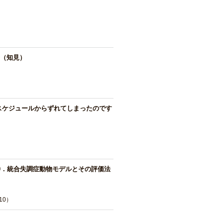
（知見）
たスケジュールからずれてしまったのです
0．統合失調症動物モデルとその評価法
10）