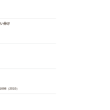
使い分け
698（2010）