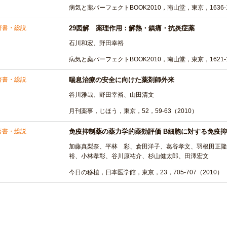
病気と薬パーフェクトBOOK2010，南山堂，東京，1636-1
著書・総説
29図解 薬理作用：解熱・鎮痛・抗炎症薬
石川和宏、野田幸裕
病気と薬パーフェクトBOOK2010，南山堂，東京，1621-1
著書・総説
喘息治療の安全に向けた薬剤師外来
谷川雅哉、野田幸裕、山田清文
月刊薬事，じほう，東京，52，59-63（2010）
著書・総説
免疫抑制薬の薬力学的薬効評価 B細胞に対する免疫抑
加藤真梨奈、平林 彩、倉田洋子、葛谷孝文、羽根田正
裕、小林孝彰、谷川原祐介、杉山健太郎、田澤宏文
今日の移植，日本医学館，東京，23，705-707（2010）