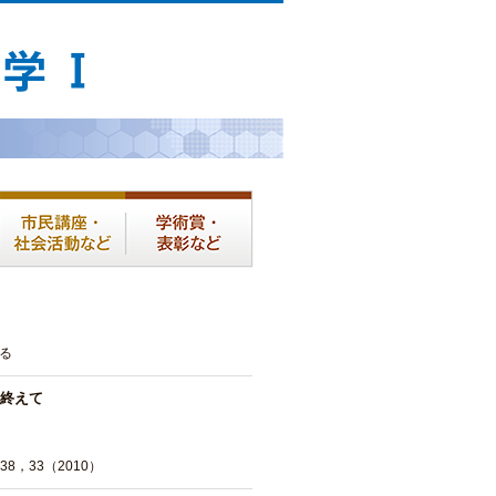
る
終えて
，33（2010）