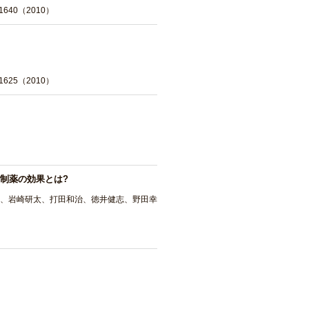
640（2010）
625（2010）
制薬の効果とは?
隆、岩崎研太、打田和治、徳井健志、野田幸