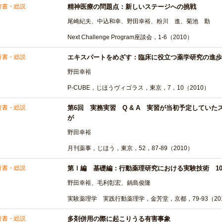
著書・総説
精神医療の問題点：新しいステージへの挑戦
尾崎紀夫、中込和幸、野田幸裕、粉川 進、菊池 勤
Next Challenge Program座談会，1-6（2010）
著書・総説
エキスパートをめざす：臨床に役立つ薬学研究の進歩
野田幸裕
P-CUBE，じほうヴィゴラス，東京，7，10（2010）
著書・総説
第6回 実務実習 Q & A 実習が当初予定してい
が
野田幸裕
月刊薬事，じほう，東京，52，87-89（2010）
著書・総説
第Ⅰ編 基礎編：行動薬理研究における実験技術 1
野田幸裕、毛利彰宏、鍋島俊隆
実験薬理学 実践行動薬理学，金芳堂，京都，79-93（20
著書・総説
多剤併用の際に起こりうる有害事象