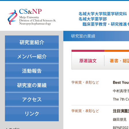
研究室の業績
学術賞・表彰など
Best You
中村真理
The 7th 
学術賞・表彰など
注目演題
鎌田朋見
BPNP20