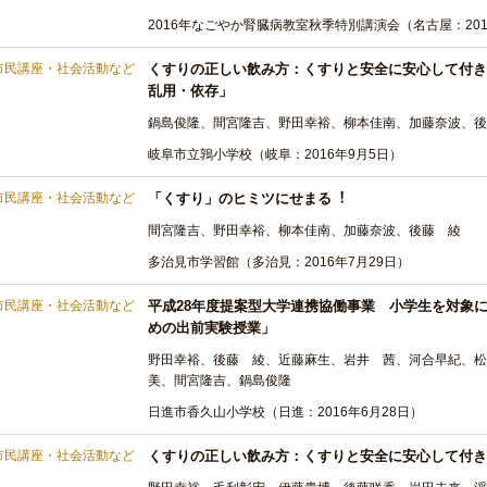
2016年なごやか腎臓病教室秋季特別講演会（名古屋：201
市民講座・社会活動など
くすりの正しい飲み方：くすりと安全に安心して付き
乱用・依存」
鍋島俊隆、間宮隆吉、野田幸裕、柳本佳南、加藤奈波、後
岐阜市立鶉小学校（岐阜：2016年9月5日）
市民講座・社会活動など
「くすり」のヒミツにせまる︕
間宮隆吉、野田幸裕、柳本佳南、加藤奈波、後藤 綾
多治見市学習館（多治見：2016年7月29日）
市民講座・社会活動など
平成28年度提案型大学連携協働事業 小学生を対象
めの出前実験授業」
野田幸裕、後藤 綾、近藤麻生、岩井 茜、河合早紀、松
美、間宮隆吉、鍋島俊隆
日進市香久山小学校（日進：2016年6月28日）
市民講座・社会活動など
くすりの正しい飲み方：くすりと安全に安心して付き