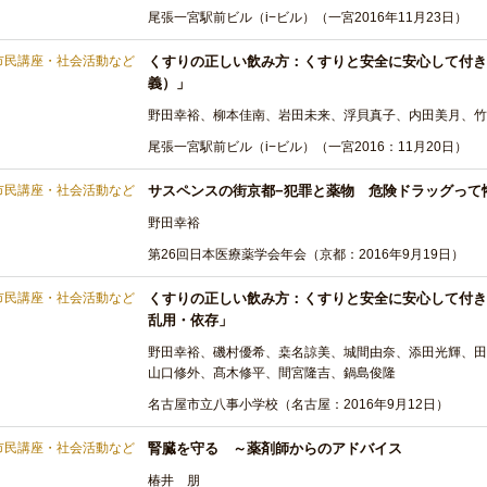
尾張一宮駅前ビル（i−ビル）（一宮2016年11月23日）
市民講座・社会活動など
くすりの正しい飲み方：くすりと安全に安心して付き
義）」
野田幸裕、柳本佳南、岩田未来、浮貝真子、内田美月、竹
尾張一宮駅前ビル（i−ビル）（一宮2016：11月20日）
市民講座・社会活動など
サスペンスの街京都−犯罪と薬物 危険ドラッグって
野田幸裕
第26回日本医療薬学会年会（京都：2016年9月19日）
市民講座・社会活動など
くすりの正しい飲み方：くすりと安全に安心して付き
乱用・依存」
野田幸裕、磯村優希、桒名諒美、城間由奈、添田光輝、
山口修外、髙木修平、間宮隆吉、鍋島俊隆
名古屋市立八事小学校（名古屋：2016年9月12日）
市民講座・社会活動など
腎臓を守る ～薬剤師からのアドバイス
椿井 朋