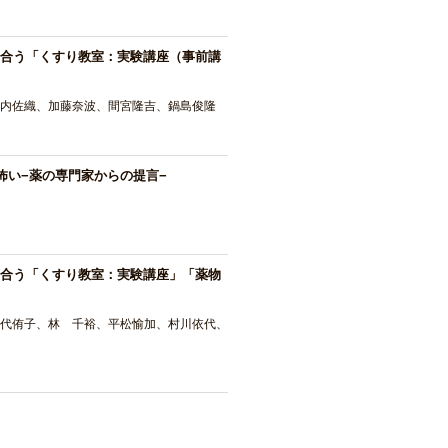
合う「くすり教室：実験講座（事前講
内佐織、加藤奈波、間宮隆吉、鍋島俊隆
怖い−薬の専門家からの提言−
合う「くすり教室：実験講座」「薬物
田代侑子、林 千裕、平松愉加、村川依代、