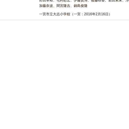
野田幸裕、毛利彰宏、伊藤貴博、後藤咲香、岩田未来、
加藤奈波、間宮隆吉、鍋島俊隆
一宮市立大志小学校（一宮：2016年2月16日）