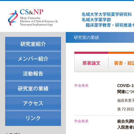
研究室の業績
学会発表
COVI
関連につ
福谷衣里
第 72 回
学会発表
統合失調
入院患者