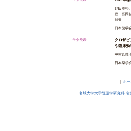
野田幸裕
豊、富岡
智夫
日本薬学会
学会発表
クロザピ
や臨床効
中村真理
日本薬学会
｜
ホー
名城大学大学院薬学研究科 名城大