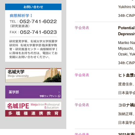
Yukihiro N
34th CIN
学会発表
Potentia
Depressi
Mariko Nak
Miyauchi, 
Ozaki, Yu
34th CIN
学会発表
ヒト血漿
渡邊佳奈
日本薬学会
学会発表
コロナ禍
加納正暉
日本薬学会
学会発表
2021年