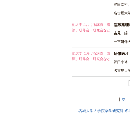
野田幸裕、
名古屋大学
他大学における講義・講
臨床薬理
演、研修会・研究会など
𠮷見 陽
一宮研伸大
他大学における講義・講
研修医オ
演、研修会・研究会など
野田幸裕
名古屋大学
｜
ホー
名城大学大学院薬学研究科 名城大