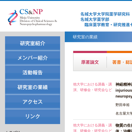
研究室の業績
他大学における講義・講
神経精神薬
演、研修会・研究会など
injuriou
neurop
野田幸裕
名古屋大
他大学における講義・講
物質の生
演、研修会・研究会など
体：治療