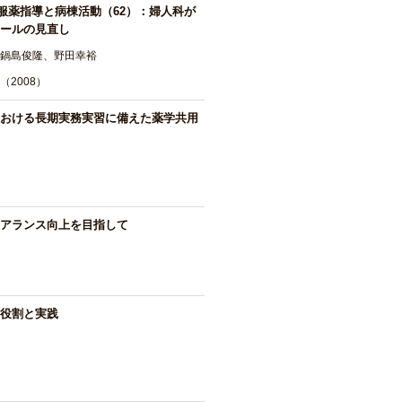
．服薬指導と病棟活動（62）：婦人科が
ールの見直し
鍋島俊隆、野田幸裕
（2008）
おける長期実務実習に備えた薬学共用
アランス向上を目指して
役割と実践