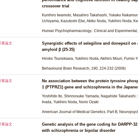
crossover trial
Kunihiro Iwamoto, Masahiro Takahashi, Yukako Nakamura
Uchiyama, Kazutoshi Ebe, Akiko Noda, Yukihiro Noda, Kei
Human Psychopharmacology.: Clinical and Experimental,
原著論文
Synergistic effects of selegiline and donepezil o
amyloid β (25-35)
Hiroko Tsunekawa, Yukihiro Noda, Akihiro Mouri, Fumio
Behavioural Brain Research, 190, 224-232 (2008)
原著論文
No association between the protein tyrosine phosp
1 (PTPRZ1) gene and schizophrenia in the Japane
Yoshihito Ito, Shinnosuke Yamada, Nagahide Takahashi, Sh
Inada, Yukihiro Noda, Norio Ozaki
American Journal of Medical Genetics. Part B, Neuropsyc
原著論文
Genetic analysis of the gene coding for DARPP-32
with schizophrenia or bipolar disorder