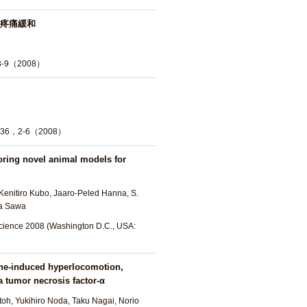
疼痛緩和
9（2008）
2-6（2008）
oring novel animal models for
Kenitiro Kubo, Jaaro-Peled Hanna, S.
ra Sawa
science 2008 (Washington D.C., USA:
ine-induced hyperlocomotion,
a tumor necrosis factor-α
toh, Yukihiro Noda, Taku Nagai, Norio