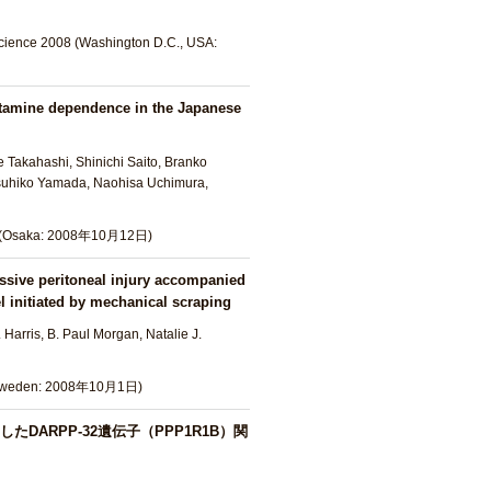
science 2008 (Washington D.C., USA:
amine dependence in the Japanese
 Takahashi, Shinichi Saito, Branko
Mitsuhiko Yamada, Naohisa Uchimura,
08 (Osaka: 2008年10月12日)
ssive peritoneal injury accompanied
l initiated by mechanical scraping
Harris, B. Paul Morgan, Natalie J.
, Sweden: 2008年10月1日)
ARPP-32遺伝子（PPP1R1B）関