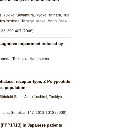
, Yukiko Kawamura, Ryoko Ishihara, Yuji
zo Yoshida, Tetsuya Iidaka, Norio Ozaki
 23, 390-407 (2008)
n cognitive impairment induced by
 Yoneda, Toshitaka Nabeshima
hatase, receptor-type, Z Polypeptide
se population
inichi Saito, Akira Yoshimi, Toshiya
hiatric Genetics, 147, 1013-1018 (2008)
 (PPP1R1B) in Japanese patients