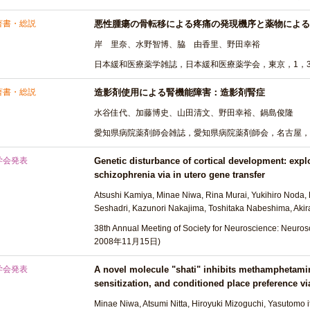
著書・総説
悪性腫瘍の骨転移による疼痛の発現機序と薬物による
岸 里奈、水野智博、脇 由香里、野田幸裕
日本緩和医療薬学雑誌，日本緩和医療薬学会，東京，1，3-
著書・総説
造影剤使用による腎機能障害：造影剤腎症
水谷佳代、加藤博史、山田清文、野田幸裕、鍋島俊隆
愛知県病院薬剤師会雑誌，愛知県病院薬剤師会，名古屋，36，
学会発表
Genetic disturbance of cortical development: expl
schizophrenia via in utero gene transfer
Atsushi Kamiya, Minae Niwa, Rina Murai, Yukihiro Noda, 
Seshadri, Kazunori Nakajima, Toshitaka Nabeshima, Aki
38th Annual Meeting of Society for Neuroscience: Neuro
2008年11月15日)
学会発表
A novel molecule "shati" inhibits methamphetam
sensitization, and conditioned place preference vi
Minae Niwa, Atsumi Nitta, Hiroyuki Mizoguchi, Yasutomo i