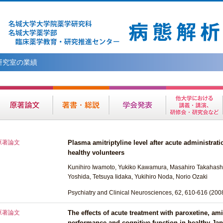
研究室の業績
原著論文
Plasma amitriptyline level after acute administrat
healthy volunteers
Kunihiro Iwamoto, Yukiko Kawamura, Masahiro Takahashi
Yoshida, Tetsuya Iidaka, Yukihiro Noda, Norio Ozaki
Psychiatry and Clinical Neurosciences, 62, 610-616 (200
原著論文
The effects of acute treatment with paroxetine, ami
performance and cognitive function in healthy Jap