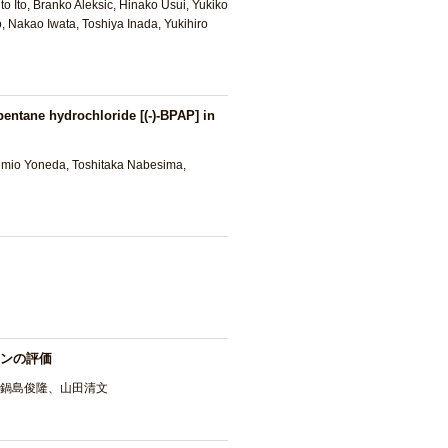
to Ito, Branko Aleksic, Hinako Usui, Yukiko
 Nakao Iwata, Toshiya Inada, Yukihiro
opentane hydrochloride [(-)-BPAP] in
umio Yoneda, Toshitaka Nabesima,
ンの評価
鍋島俊隆、山田清文