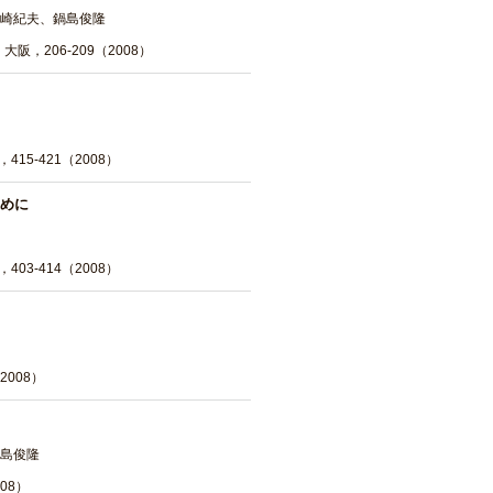
崎紀夫、鍋島俊隆
，206-209（2008）
15-421（2008）
めに
03-414（2008）
008）
島俊隆
08）