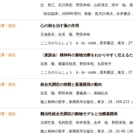
辻 美江、石川和宏、野田幸裕、山田清文、田中 聡、尾
「綜合臨床」2008年増刊 新版 処方計画法，永井書店，大阪
著書・総説
心の病を治す薬の作用
玉地亜衣、吉見 陽、野田幸裕
こころのりんしょう à・la・carte，星和書店，東京，27，4
著書・総説
〈座談会〉精神科の薬物治療をわかりやすく伝えるた
吉尾 隆、齋藤百枝美、野田幸裕、丸田智子
こころのりんしょう à・la・carte，星和書店，東京，27，4
著書・総説
統合失調症の病態と新薬開発の動向
吉見 陽、野田幸裕、齋藤真一、尾崎紀夫
脳と精神の医学，新興医学出版社，東京，19，165-172（2
著書・総説
難治性統合失調症の動物モデルと治療薬開発
古関竹直、毛利彰宏、村井里菜、永井 拓、野田幸裕、鍋
脳と精神の医学，新興医学出版社，東京，19，31-40（20