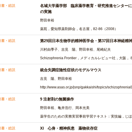
著書・総説
名城大学薬学部 臨床薬学教育・研究推進センターに
の実施
野田幸裕
薬苑，愛知県薬剤師会，名古屋，82-86（2008）
著書・総説
第29回日本生物学的精神医学会・第37回日本神経精
川村由季子、吉見 陽、野田幸裕、尾崎紀夫
Schizophrenia Frontier，メディカルレビュー社，大阪， 8
著書・総説
統合失調症陰性症状のモデルマウス
吉見 陽、野田幸裕
http://www.asas.or.jp/jsnp/gakkaishi/topics/schizophre
著書・総説
9 注射剤の無菌操作
野田幸裕、亀井浩行、岡本光美
薬学生のための実務実習事前学習テキスト：実技編，じほう，
著書・総説
XI 心身・精神疾患 薬物依存症