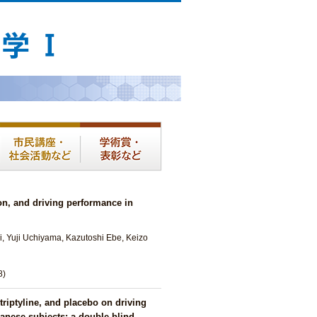
ion, and driving performance in
, Yuji Uchiyama, Kazutoshi Ebe, Keizo
8)
triptyline, and placebo on driving
anese subjects: a double-blind