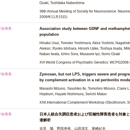
Ozaki, Toshitaka Nabeshima
38th Annual Meeting of Society for Neuroscience: Neuro
2008年11月15日)
学会発表
Association study between GDNF and methamphet
population
Hinako Usui, Tomoko Yoshimura, Akira Yoshimi, Nagahide
Aleksic, Ryoko Ishihara, Hiroshi Ujike, Toshiya Inada, 
Nakao Iwata, Ichiro Sora, Masaomi Iyo, Norio Ozaki
XVI World Congress of Psychiatric Genetics: WCPG20
学会発表
Zymosan, but not LPS, triggers severe and progre
by complement activation in a rat peritonitis mode
Masashi Mizuno, Yasuhiko Ito, Tomohiro Mizuno, Claire L. 
Hepburn, Hayato Nishimura, Seiichi Matuo
XXII International Complement Workshop (Stockhorum
学会発表
日本人統合失調症患者および双極性障害患者を対象としたD
連解析
吉見 陽、野田幸裕、山田清文、尾崎紀夫