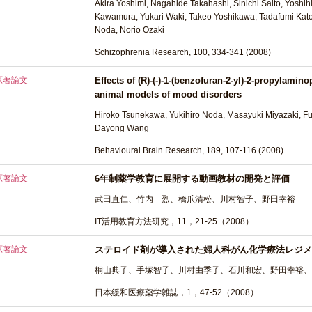
Akira Yoshimi, Nagahide Takahashi, Sinichi Saito, Yoshihi
Kawamura, Yukari Waki, Takeo Yoshikawa, Tadafumi Kato,
Noda, Norio Ozaki
Schizophrenia Research, 100, 334-341 (2008)
原著論文
Effects of (R)-(-)-1-(benzofuran-2-yl)-2-propylamin
animal models of mood disorders
Hiroko Tsunekawa, Yukihiro Noda, Masayuki Miyazaki, F
Dayong Wang
Behavioural Brain Research, 189, 107-116 (2008)
原著論文
6年制薬学教育に展開する動画教材の開発と評価
武田直仁、竹内 烈、橋爪清松、川村智子、野田幸裕
IT活用教育方法研究，11，21-25（2008）
原著論文
ステロイド剤が導入された婦人科がん化学療法レジメ
桐山典子、手塚智子、川村由季子、石川和宏、野田幸裕、
日本緩和医療薬学雑誌，1，47-52（2008）