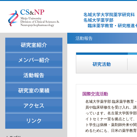
活動報告
国際交流活動
名城大学薬学部 臨床薬学教育
員や臨床研修生を受け入れ、講
っています。名古屋大学医学部
イトセミナー室を拠点として、
ト学生は病棟・薬剤師外来や関
めるためにも、日米の薬学教育