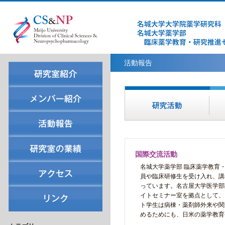
活動報告
国際交流活動
名城大学薬学部 臨床薬学教育
員や臨床研修生を受け入れ、講
っています。名古屋大学医学部
イトセミナー室を拠点として、
ト学生は病棟・薬剤師外来や関
めるためにも、日米の薬学教育