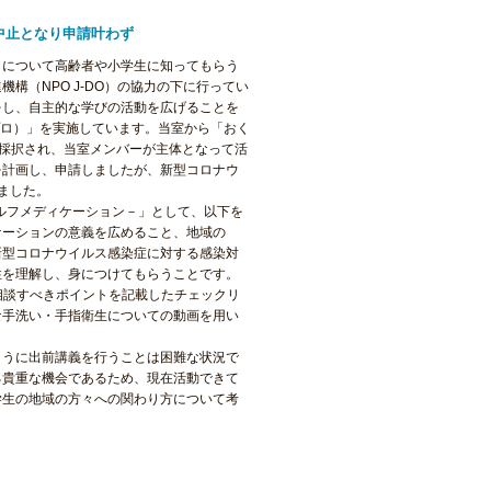
募集中止となり申請叶わず
」
について高齢者や小学生に
知ってもらう
進機構（
NPO J-DO
）の協力の下に行ってい
をし、自主的な学びの活動を広げることを
ロ）」
を実施しています
。
当室から「
おく
採択され
、
当室
メンバー
が主体となって
活
を
計画し、
申請しましたが、新型コロナウ
ました
。
ルフメディケーション
－
」
として
、以下を
ケーションの意義を広め
ること
、地域の
新型コロナウイルス
感染症に対する
感染対
性を理解し
、身につけ
てもらうことです
。
相談すべきポイントを記載したチェックリ
な手洗い
・
手指衛生
について
の
動画を
用い
ように
出前講義
を行うことは
困難な
状況で
る貴重な機会であ
るため
、
現在活動できて
学生
の
地域の方々
への関わり方
について考