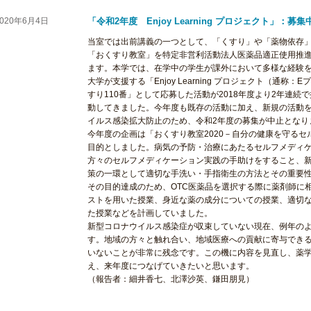
2020年6月4日
「令和2年度 Enjoy Learning プロジェクト」：
当室では出前講義の一つとして、
「くすり」や「薬物依存
「おくすり教室」
を特定非営利活動法人医薬品適正使用推
ます。
本学では
、在学中の学生が課外において多様な経験
大学が支援する「
Enjoy Learning
プロジェクト（通称：
E
プ
すり
110
番
」
として
応募した活動が
2018
年度より
2
年連続で
動して
きました
。今年度も既存の活動に加え、新規の活動
イルス感染拡大
防止のため
、
令和
2
年度の募集
が
中止
となり
今年度の
企画は
「
おくすり教室
2020
－
自分の健康を守るセ
目的としました
。
病気の予防・治療にあたるセルフメディ
方々のセルフメディケーション実践の手助けをすること、
策の一環として適切な手洗い
・
手指衛生の方法とその重要
その
目的
達成のため、
OTC
医薬品を選択する際に薬剤師に
ストを
用いた
授業
、
身近な薬の成分についての授業
、
適切
た授業
などを
計画し
てい
ました。
新型コロナウイルス
感染症
が収束していない現在、例年の
す。
地域の方々と触れ合い、地域医療への貢献に寄与でき
いないことが
非常に残念です
。
この機に
内容を見直し
、
薬
え、
来年度
に
つなげていきたいと思います。
（報告者：
細井
香七
、北澤
沙英
、
鎌田
朋見
）